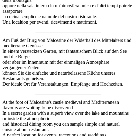
della montagna
oppure nella sala interna in un'atmosfera unica e d'altri tempi potrete
assaporare
la cucina semplice e naturale del nostro ristorante.
Una localtion per eventi, ricevimenti e matrimoni.
Am Fuß der Burg von Malcesine der Widerhall des Mittelalters und
mediterrane Genüsse.
In einem versteckten Garten, mit fantastischem Blick auf den See
und die Berge,
oder aber im Innenraum mit der einmaligen Atmosphäre
vergangener Zeiten
können Sie die einfache und naturbelassene Küche unseres
Restaurants genießen.
Der ideale Ort für Veranstaltungen, Empfänge und Hochzeiten.
At the foot of Malcesine's castle medieval and Mediterranean
flavours are waiting to be discovered.
In a secret garden with a superb view over the lake and mountains
or inside the atmospheric
and historical dining room you can sample simple and natural
cuisine at our restaurant.
A perfect location for events, receptions and weddings.