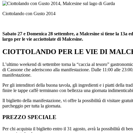
Ciottolando con Gusto 2014
Sabato 27 e Domenica 28 settembre, a Malcesine si tiene la 13a edi
largo per le vie acciottolate di Malcesine.
CIOTTOLANDO PER LE VIE DI MALC
L’ultimo weekend di settembre torna la “caccia al tesoro” gastronomica p
di Cassone che aderiscono alla manifestazione. Dalle 11:00 alle 23:00, i 
manifestazione.
Per gli intenditori della buona tavola, gli ingredienti e i piatti della t
finire le tappe caffè terminano con bellezza una giornata indimenticabil
Il biglietto della manifestazione, vi offre la possibilità di visitare gra
parcheggio per tutta la giornata.
PREZZO SPECIALE
Per chi acquista il biglietto entro il 31 agosto, avrà la possibilità di b