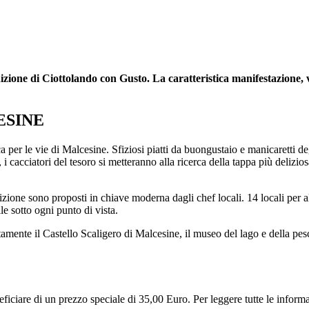
zione di Ciottolando con Gusto. La caratteristica manifestazione, vi
ESINE
er le vie di Malcesine. Sfiziosi piatti da buongustaio e manicaretti degn
cacciatori del tesoro si metteranno alla ricerca della tappa più deliziosa
radizione sono proposti in chiave moderna dagli chef locali. 14 locali per al
e sotto ogni punto di vista.
tuitamente il Castello Scaligero di Malcesine, il museo del lago e della pes
eneficiare di un prezzo speciale di 35,00 Euro. Per leggere tutte le informa