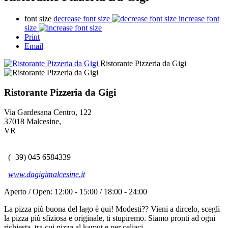
font size
decrease font size
increase font
size
Print
Email
Ristorante Pizzeria da Gigi
Ristorante Pizzeria da Gigi
Via Gardesana Centro, 122
37018
Malcesine
,
VR
(+39) 045 6584339
www.dagigimalcesine.it
Aperto / Open:
12:00 - 15:00
/
18:00 - 24:00
La pizza più buona del lago è qui! Modesti?? Vieni a dircelo, scegli
la pizza più sfiziosa e originale, ti stupiremo. Siamo pronti ad ogni
richiesta, tra cui pizza al kamut e per celiaci.