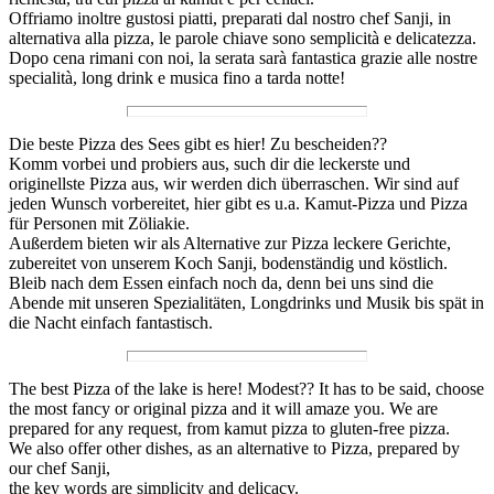
Offriamo inoltre gustosi piatti, preparati dal nostro chef Sanji, in
alternativa alla pizza, le parole chiave sono semplicità e delicatezza.
Dopo cena rimani con noi, la serata sarà fantastica grazie alle nostre
specialità, long drink e musica fino a tarda notte!
Die beste Pizza des Sees gibt es hier! Zu bescheiden??
Komm vorbei und probiers aus, such dir die leckerste und
originellste Pizza aus, wir werden dich überraschen. Wir sind auf
jeden Wunsch vorbereitet, hier gibt es u.a. Kamut-Pizza und Pizza
für Personen mit Zöliakie.
Außerdem bieten wir als Alternative zur Pizza leckere Gerichte,
zubereitet von unserem Koch Sanji, bodenständig und köstlich.
Bleib nach dem Essen einfach noch da, denn bei uns sind die
Abende mit unseren Spezialitäten, Longdrinks und Musik bis spät in
die Nacht einfach fantastisch.
The best Pizza of the lake is here! Modest?? It has to be said, choose
the most fancy or original pizza and it will amaze you. We are
prepared for any request, from kamut pizza to gluten-free pizza.
We also offer other dishes, as an alternative to Pizza, prepared by
our chef Sanji,
the key words are simplicity and delicacy.