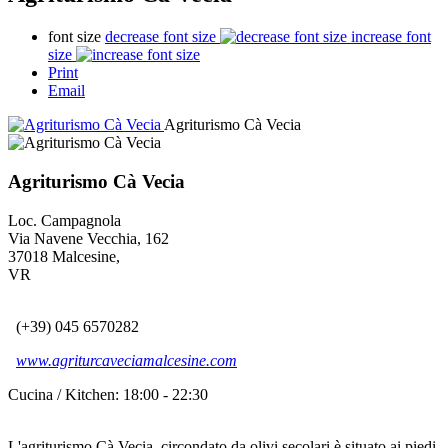
font size
decrease font size
increase font
size
Print
Email
Agriturismo Cà Vecia
Agriturismo Cà Vecia
Loc. Campagnola
Via Navene Vecchia, 162
37018
Malcesine
,
VR
(+39) 045 6570282
www.agriturcaveciamalcesine.com
Cucina / Kitchen:
18:00 - 22:30
L'agriturismo Cà Vecia, circondato da olivi secolari è situato ai piedi